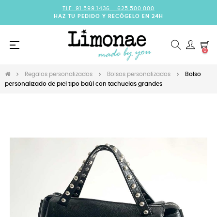
TLF. 91.599.1436 -
625.500.000
HAZ TU PEDIDO Y RECÓGELO EN 24H
Navegación
☰
0
de
palanca
Regalos personalizados
Bolsos personalizados
Bolso
personalizado de piel tipo baúl con tachuelas grandes