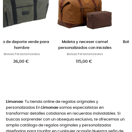
r camel
Bolsa cabina lona azul con
Bolsa fin de seman
 iniciales
iniciales o nombre
neceser color ta
izadas
Bolsas Personalizadas
Bolsas Personaliza
43,00 €
115,00 €
Limonae
: Tu tienda online de regalos originales y
personalizados En
Limonae
somos especialistas en
transformar detalles cotidianos en recuerdos inolvidables. Si
buscas sorprender con un obsequio exclusivo, te ofrecemos un
amplio catálogo de regalos originales y personalizados
diseñados para triunfar en cualquier ocasión.Nuestra seña de