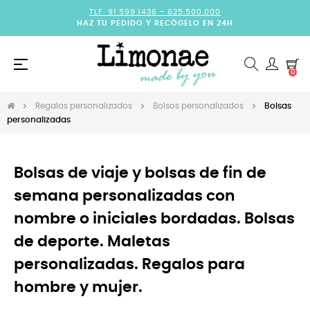
TLF. 91.599.1436 -
625.500.000
HAZ TU PEDIDO Y RECÓGELO EN 24H
Navegación
☰
0
de
palanca
Regalos personalizados
Bolsos personalizados
Bolsas
personalizadas
Bolsas de viaje y bolsas de fin de
semana personalizadas con
nombre o iniciales bordadas. Bolsas
de deporte. Maletas
personalizadas. Regalos para
hombre y mujer.