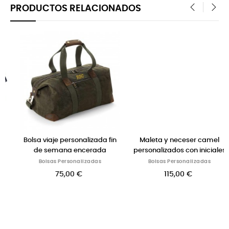
PRODUCTOS RELACIONADOS
‹
›
a fin
Maleta y neceser camel
Bolsa de lona "Arena" con
a
personalizados con iniciales
iniciales bordadas
Bolsas Personalizadas
Bolsas Personalizadas
115,00 €
52,00 €