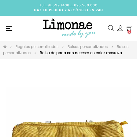
TLF. 91.599.1436 -
625.500.000
HAZ TU PEDIDO Y RECÓGELO EN 24H
Navegación
☰
0
de
palanca
Regalos personalizados
Bolsos personalizados
Bolsas
personalizadas
Bolsa de pana con neceser en color mostaza