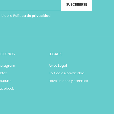
SUSCRIBIRSE
 leído la
Política de privacidad
ÍGUENOS
LEGALES
nstagram
Aviso Legal
iktok
Política de privacidad
outube
Devoluciones y cambios
acebook