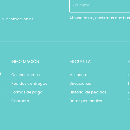
Al suscribirte, confirmas que has
as y promociones
INFORMACIÓN
MI CUENTA
S
s
Quienes somos
Mi cuenta
I
Pedidos y entregas
Direcciones
T
.
Formas de pago
Historial de pedidos
Y
Contacto
Datos personales
F