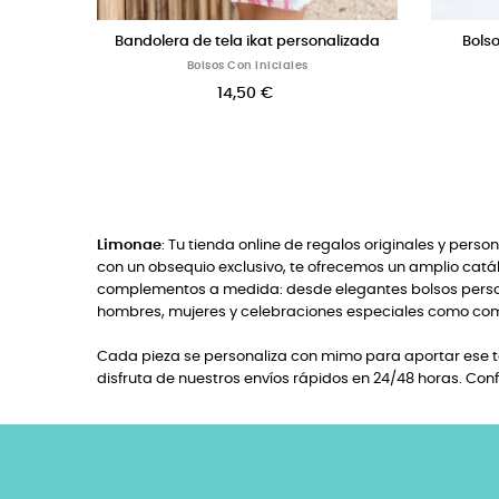
lso de piel ojales Caldero
Bolso Ojales azul marin
Bolsos Con Iniciales
Bolsos Con Iniciales
48,00 €
48,00 €
Limonae
: Tu tienda online de regalos originales y perso
con un obsequio exclusivo, te ofrecemos un amplio catál
complementos a medida: desde elegantes bolsos persona
hombres, mujeres y celebraciones especiales como com
Cada pieza se personaliza con mimo para aportar ese to
disfruta de nuestros envíos rápidos en 24/48 horas. Con