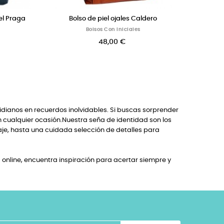
o con dos cadenas e iniciales
Correa colorida para bo
Bolsos Con Iniciales
Accesorios Personalizado
32,00 €
14,00 €
idianos en recuerdos inolvidables. Si buscas sorprender
n cualquier ocasión.Nuestra seña de identidad son los
je, hasta una cuidada selección de detalles para
online, encuentra inspiración para acertar siempre y