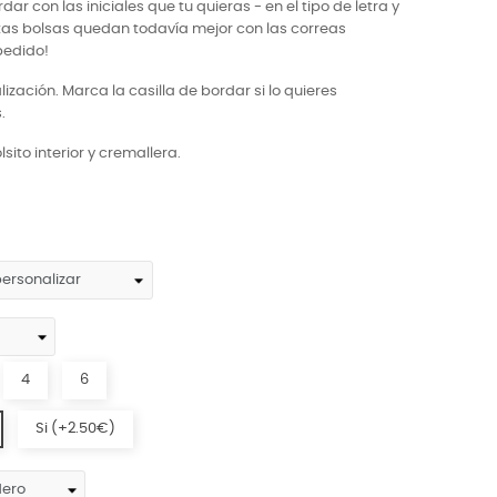
ordar con las iniciales que tu quieras - en el tipo de letra y
stas bolsas quedan todavía mejor con las correas
pedido!
lización. Marca la casilla de bordar si lo quieres
.
sito interior y cremallera.
4
6
Si (+2.50€)