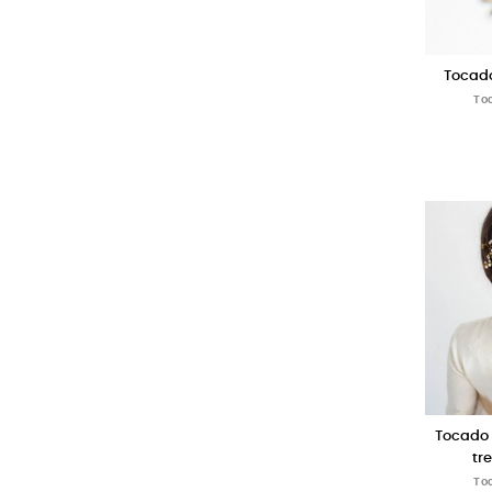
Tocado
To
Tocado 
tr
To