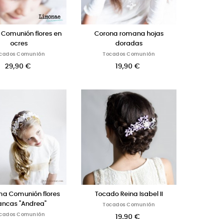
Comunión flores en
Corona romana hojas
ocres
doradas
cados Comunión
Tocados Comunión
29,90 €
19,90 €
a Comunión flores
Tocado Reina Isabel II
ancas "Andrea"
Tocados Comunión
cados Comunión
19,90 €