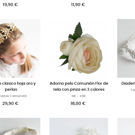
19,90 €
11,90 €
 clasico hoja oro y
Adorno pelo Comunión Flor de
Diadem
perlas
tela con pinza en 3 colores
To
cados Comunión
0€ - 20€
29,90 €
18,00 €