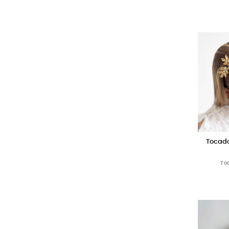
Tocado
To