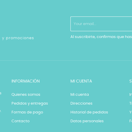
Al suscribirte, confirmas que has
as y promociones
INFORMACIÓN
MI CUENTA
S
s
Quienes somos
Mi cuenta
I
Pedidos y entregas
Direcciones
T
.
Formas de pago
Historial de pedidos
Y
Contacto
Datos personales
F