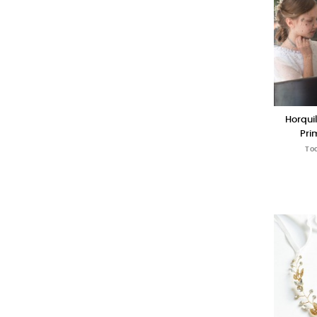
Horqui
Pri
To