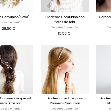
 Comunión "Sofía"
Diadema Comunión con
Corona 
flores de tela
cados Comunión
Tocados Comunión
To
28,50 €
15,50 €
Comunión especial
Diadema perlitas para
Diadem
enzas "Casilda"
Primera Comunión
bl
cados Comunión
Tocados Comunión
To