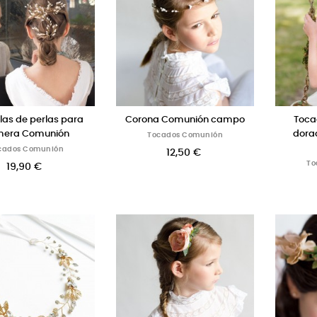
llas de perlas para
Corona Comunión campo
Toca
mera Comunión
dora
Tocados Comunión
cados Comunión
12,50 €
To
19,90 €