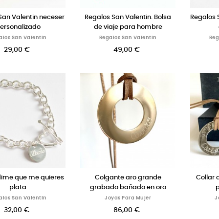
San Valentin neceser
Regalos San Valentin. Bolsa
Regalos S
ersonalizado
de viaje para hombre
alos San Valentin
Regalos San Valentin
Reg
29,00 €
49,00 €
dime que me quieres
Colgante aro grande
Collar 
plata
grabado bañado en oro
p
alos San Valentin
Joyas Para Mujer
J
32,00 €
86,00 €