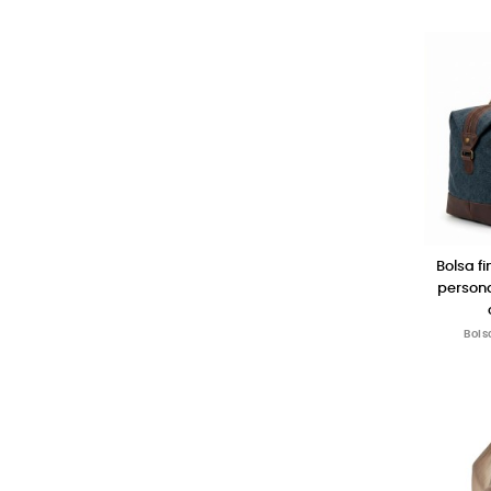
Bolsa f
person
Bols