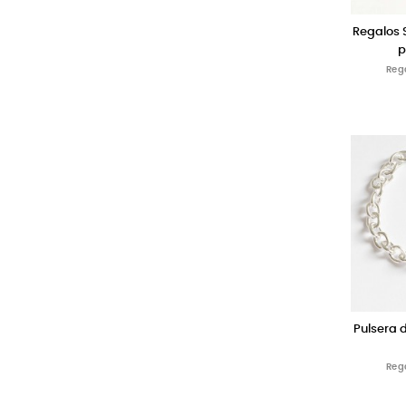
Regalos 
p
Reg
Pulsera 
Reg