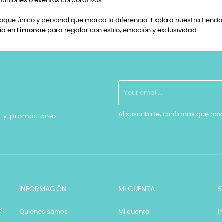
uniones o eventos corporativos.
que único y personal que marca la diferencia. Explora nuestra tienda 
fía en
Limonae
para regalar con estilo, emoción y exclusividad.
Al suscribirte, confirmas que has
as y promociones
INFORMACIÓN
MI CUENTA
S
s
Quienes somos
Mi cuenta
I