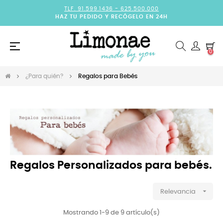
TLF. 91.599.1436 -
625.500.000
HAZ TU PEDIDO Y RECÓGELO EN 24H
Navegación
☰
0
de
palanca
¿Para quién?
Regalos para Bebés
Regalos Personalizados para bebés.

Relevancia
Mostrando 1-9 de 9 artículo(s)