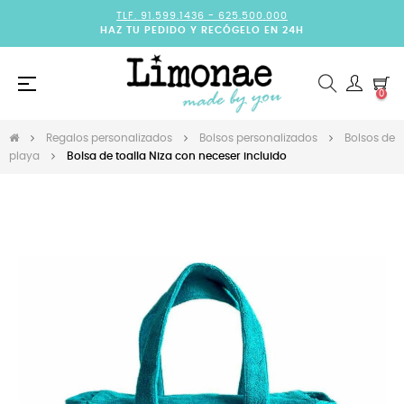
TLF. 91.599.1436 -
625.500.000
HAZ TU PEDIDO Y RECÓGELO EN 24H
Navegación
☰
0
de
palanca
Regalos personalizados
Bolsos personalizados
Bolsos de
playa
Bolsa de toalla Niza con neceser incluido