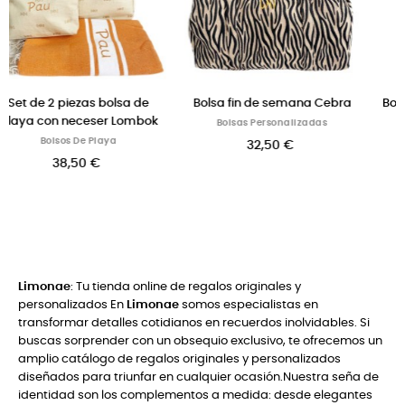
 semana Cebra
Bolsa de playa mexicana de
Bolsas de playa 
nylon
personali
onalizadas
Bolsos De Playa
Bolsos De P
0 €
17,50 €
30,50 
Limonae
: Tu tienda online de regalos originales y
personalizados En
Limonae
somos especialistas en
transformar detalles cotidianos en recuerdos inolvidables. Si
buscas sorprender con un obsequio exclusivo, te ofrecemos un
amplio catálogo de regalos originales y personalizados
diseñados para triunfar en cualquier ocasión.Nuestra seña de
identidad son los complementos a medida: desde elegantes