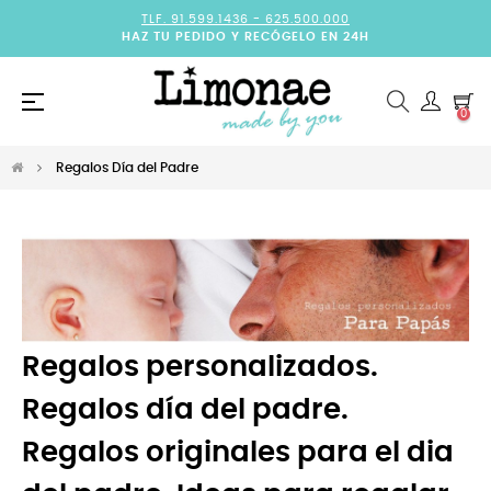
TLF. 91.599.1436 -
625.500.000
HAZ TU PEDIDO Y RECÓGELO EN 24H
Navegación
☰
0
de
palanca
Regalos Día del Padre
Regalos personalizados.
Regalos día del padre.
Regalos originales para el dia