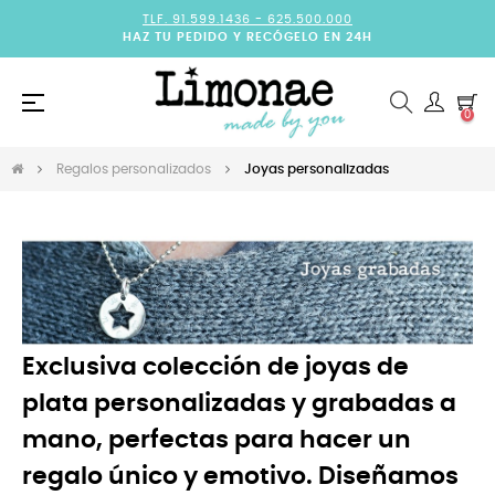
TLF. 91.599.1436 -
625.500.000
HAZ TU PEDIDO Y RECÓGELO EN 24H
Navegación
☰
0
de
palanca
Regalos personalizados
Joyas personalizadas
Exclusiva colección de
joyas de
plata personalizadas
y grabadas a
mano, perfectas para hacer un
regalo único y emotivo. Diseñamos