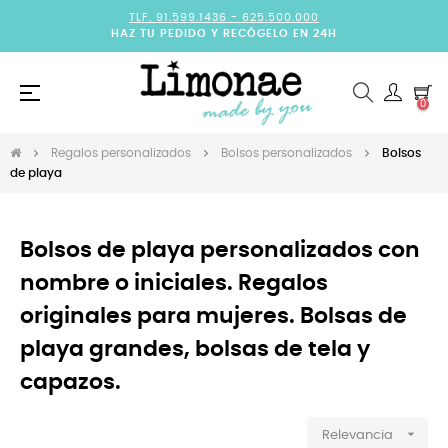
TLF. 91.599.1436 -
625.500.000
HAZ TU PEDIDO Y RECÓGELO EN 24H
Navegación
☰
0
de
palanca
Regalos personalizados
Bolsos personalizados
Bolsos
de playa
Bolsos de playa personalizados con
nombre o iniciales. Regalos
originales para mujeres. Bolsas de
playa grandes, bolsas de tela y
capazos.

Relevancia