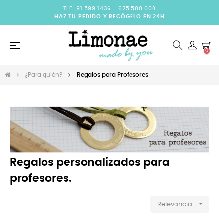
TLF. 91.599.1436 -
625.500.000
HAZ TU PEDIDO Y RECÓGELO EN 24H
Navegación
☰
0
de
palanca
¿Para quién?
Regalos para Profesores
Regalos personalizados para
profesores.

Relevancia