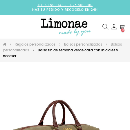
TLF. 91.599.1436 -
625.500.000
HAZ TU PEDIDO Y RECÓGELO EN 24H
Navegación
☰
0
de
palanca
Regalos personalizados
Bolsos personalizados
Bolsas
personalizadas
Bolsa fin de semana verde caza con iniciales y
neceser