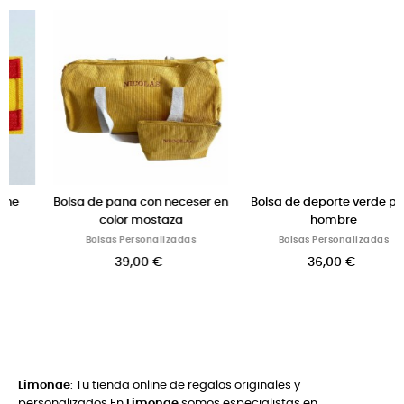
‹
›
er en
Bolsa de deporte verde para
Bolsa fin de semana con
hombre
neceser color taupe
Bolsas Personalizadas
Bolsas Personalizadas
36,00 €
115,00 €
Limonae
: Tu tienda online de regalos originales y
personalizados En
Limonae
somos especialistas en