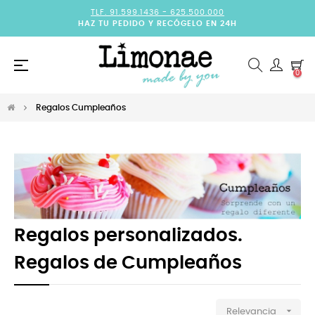
TLF. 91.599.1436 -
625.500.000
HAZ TU PEDIDO Y RECÓGELO EN 24H
Navegación
☰
0
de
palanca
Regalos Cumpleaños
Regalos personalizados.
Regalos de Cumpleaños

Relevancia