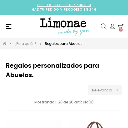
TLF. 91.599.1436 -
625.500.000
HAZ TU PEDIDO Y RECÓGELO EN 24H
Navegación
☰
0
de
palanca
¿Para quién?
Regalos para Abuelos
Regalos personalizados para
Abuelos.

Relevancia
Mostrando 1-28 de 28 artículo(s)