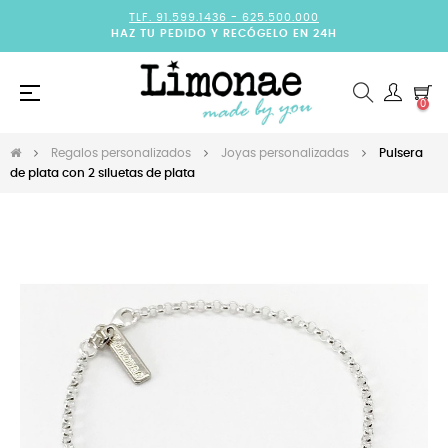
TLF. 91.599.1436 -
625.500.000
HAZ TU PEDIDO Y RECÓGELO EN 24H
Navegación
☰
0
de
palanca
Regalos personalizados
Joyas personalizadas
Pulsera
de plata con 2 siluetas de plata