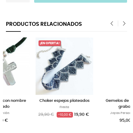
PRODUCTOS RELACIONADOS
‹
›
lateados
Gemelos de plata para
Pulsera aro de oro g
grabados
con nombres
Joyas Personalizadas
Joyas Personalizad
19,90 €
95,00 €
42,00 €