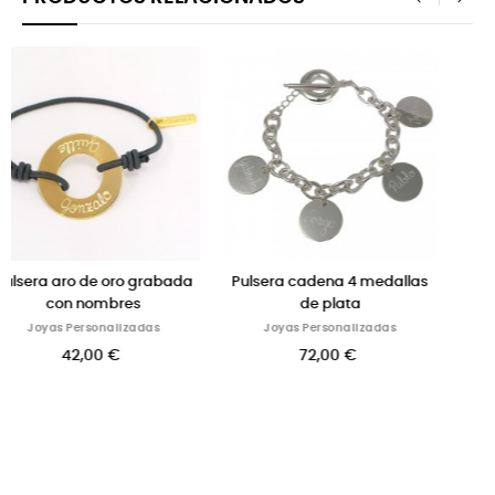
‹
›
ada
Pulsera cadena 4 medallas
Gemelos de plata para
de plata
grabados
Joyas Personalizadas
Joyas Personalizadas
72,00 €
95,00 €