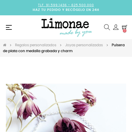
TLF. 91.599.1436 -
625.500.000
HAZ TU PEDIDO Y RECÓGELO EN 24H
Navegación
☰
0
de
palanca
Regalos personalizados
Joyas personalizadas
Pulsera
de plata con medalla grabada y charm