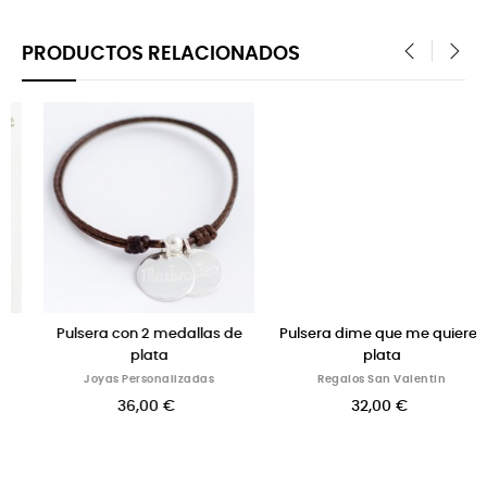
PRODUCTOS RELACIONADOS
‹
›
s de
Pulsera dime que me quieres
Collar con siluetas de plat
plata
para mamás
Regalos San Valentin
Joyas Personalizadas
32,00 €
62,00 €