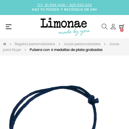
TLF. 91.599.1436 -
625.500.000
HAZ TU PEDIDO Y RECÓGELO EN 24H
Navegación
☰
0
de
palanca
Regalos personalizados
Joyas personalizadas
Joyas
para Mujer
Pulsera con 4 medallas de plata grabadas