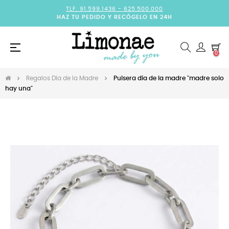
TLF. 91.599.1436 -
625.500.000
HAZ TU PEDIDO Y RECÓGELO EN 24H
Navegación
☰
0
de
palanca
Regalos Día de la Madre
Pulsera día de la madre "madre solo
hay una"