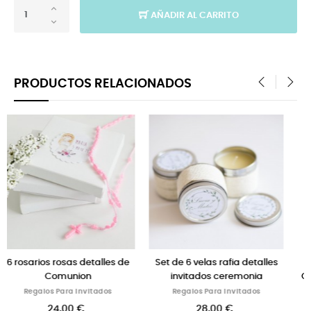
AÑADIR AL CARRITO
PRODUCTOS RELACIONADOS
‹
›
rafia detalles
6 detalles para invitados
6 pulseras de perl
 ceremonia
Collares piedras colores con
boda persona
medalla
a Invitados
Regalos Para In
Regalos Para Invitados
0 €
38,00 