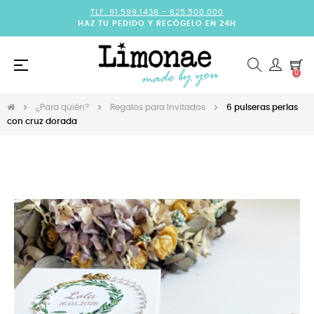
TLF. 91.599.1436 -
625.500.000
HAZ TU PEDIDO Y RECÓGELO EN 24H
Navegación
☰
0
de
palanca
¿Para quién?
Regalos para Invitados
6 pulseras perlas
con cruz dorada