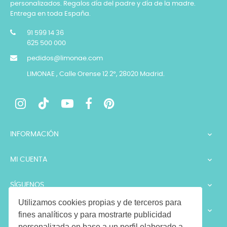
personalizados. Regalos día del padre y día de la madre.
Entrega en toda España.
91 599 14 36
625 500 000
pedidos@limonae.com
LIMONAE , Calle Orense 12 2º, 28020 Madrid.
INFORMACIÓN

MI CUENTA

SÍGUENOS

Utilizamos cookies propias y de terceros para
LEGALES

fines analíticos y para mostrarte publicidad
personalizada en base a un perfil elaborado a