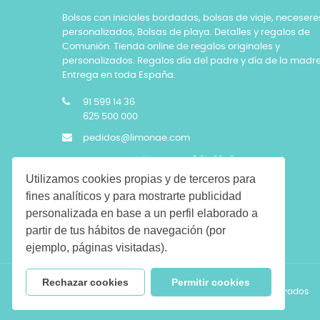
Bolsos con iniciales bordadas, bolsas de viaje, necesere
personalizados, Bolsas de playa. Detalles y regalos de
Comunión. Tienda online de regalos originales y
personalizados. Regalos día del padre y día de la madre
Entrega en toda España.
91 599 14 36
625 500 000
pedidos@limonae.com
LIMONAE , Calle Orense 12 2º, 28020 Madrid.
Utilizamos cookies propias y de terceros para
fines analíticos y para mostrarte publicidad
personalizada en base a un perfil elaborado a
partir de tus hábitos de navegación (por
ejemplo, páginas visitadas).
Rechazar cookies
Permitir cookies
Copyright © 2026 LIMONAE. Todos los derechos reservados