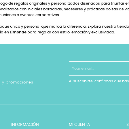
ogo de regalos originales y personalizados diseñados para triunfar e
lizados con iniciales bordadas, neceseres y prácticas bolsas de via
uniones o eventos corporativos.
que único y personal que marca la diferencia. Explora nuestra tienda 
fía en
Limonae
para regalar con estilo, emoción y exclusividad.
Al suscribirte, confirmas que has
as y promociones
INFORMACIÓN
MI CUENTA
S