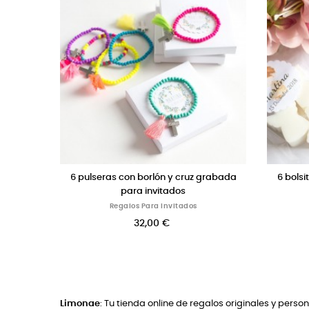
ras cuarzo
6 máquinas expendedoras de chuches
Set
para invitados
s
Regalos Para Invitados
38,00 €
Limonae
: Tu tienda online de regalos originales y perso