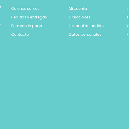
s
Quienes somos
Mi cuenta
I
Pedidos y entregas
Direcciones
T
.
Formas de pago
Historial de pedidos
Y
Contacto
Datos personales
F