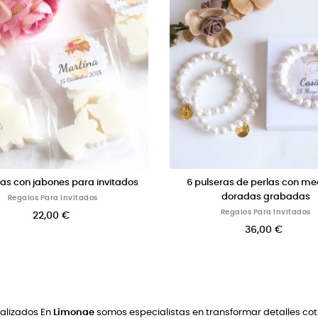
 de 6 cruces de tela para Bautizo
6 detalles para invitados Col
colores con medal
Regalos Para Invitados
Regalos Para Invitad
38,00 €
24,00 €
nalizados En
Limonae
somos especialistas en transformar detalles cot