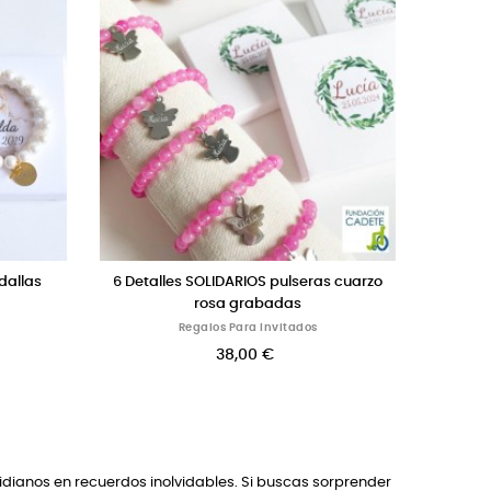
lares piedras
6 tarros de miel para invitados
6 
la
Regalos Para Invitados
os
32,00 €
idianos en recuerdos inolvidables. Si buscas sorprender