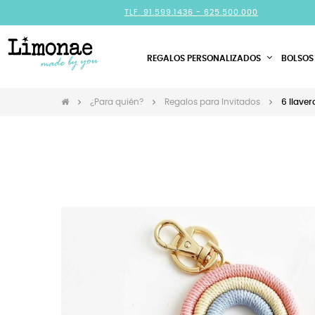
TLF. 91.599.1436 -
625.500.000
REGALOS PERSONALIZADOS
BOLSOS
¿Para quién?
Regalos para Invitados
6 llaver