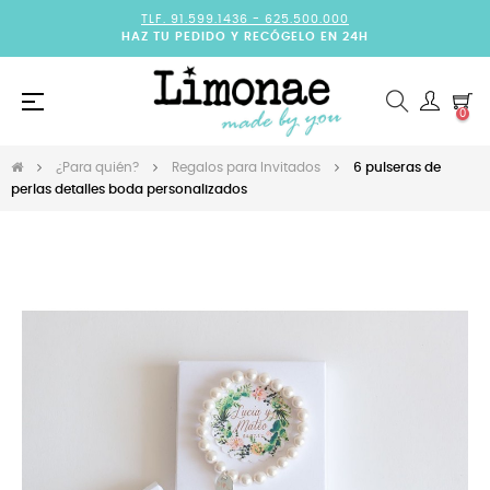
TLF. 91.599.1436 -
625.500.000
HAZ TU PEDIDO Y RECÓGELO EN 24H
Navegación
☰
0
de
palanca
¿Para quién?
Regalos para Invitados
6 pulseras de
perlas detalles boda personalizados