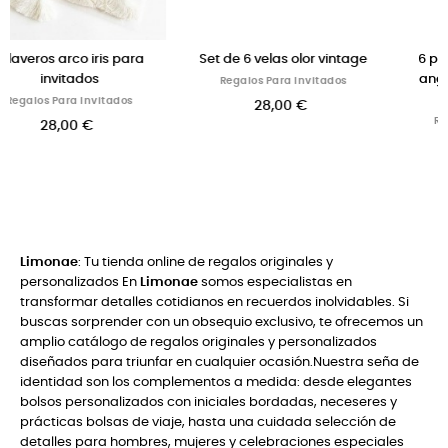
a
Set de 6 velas olor vintage
6 pulseras de perlas con
angelito y medalla para
Regalos Para Invitados
comuniones
28,00 €
Regalos Para Invitados
36,00 €
Limonae
: Tu tienda online de regalos originales y
personalizados En
Limonae
somos especialistas en
transformar detalles cotidianos en recuerdos inolvidables. Si
buscas sorprender con un obsequio exclusivo, te ofrecemos un
amplio catálogo de regalos originales y personalizados
diseñados para triunfar en cualquier ocasión.Nuestra seña de
identidad son los complementos a medida: desde elegantes
bolsos personalizados con iniciales bordadas, neceseres y
prácticas bolsas de viaje, hasta una cuidada selección de
detalles para hombres, mujeres y celebraciones especiales