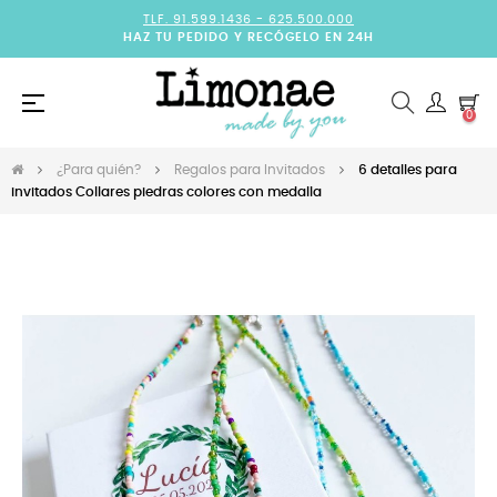
TLF. 91.599.1436 -
625.500.000
HAZ TU PEDIDO Y RECÓGELO EN 24H
Navegación
☰
0
de
palanca
¿Para quién?
Regalos para Invitados
6 detalles para
invitados Collares piedras colores con medalla