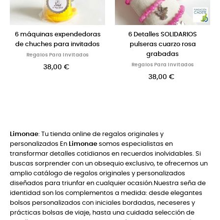
6 Detalles SOLIDARIOS
6 llaveros trenzados a mano
Set d
pulseras cuarzo rosa
con margarita
Re
grabadas
Regalos Para Invitados
Regalos Para Invitados
18,00 €
38,00 €
Limonae
: Tu tienda online de regalos originales y
personalizados En
Limonae
somos especialistas en
transformar detalles cotidianos en recuerdos inolvidables. Si
buscas sorprender con un obsequio exclusivo, te ofrecemos un
amplio catálogo de regalos originales y personalizados
diseñados para triunfar en cualquier ocasión.Nuestra seña de
identidad son los complementos a medida: desde elegantes
bolsos personalizados con iniciales bordadas, neceseres y
prácticas bolsas de viaje, hasta una cuidada selección de