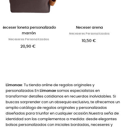
zado
Neceser arena
Neceser de tela india para
bordar con nombre
Neceseres Personalizados
Neceseres Personalizados
10,50 €
14,50 €
Limonae
: Tu tienda online de regalos originales y
personalizados En
Limonae
somos especialistas en
transformar detalles cotidianos en recuerdos inolvidables. Si
buscas sorprender con un obsequio exclusivo, te ofrecemos un
amplio catálogo de regalos originales y personalizados
diseñados para triunfar en cualquier ocasión.Nuestra seña de
identidad son los complementos a medida: desde elegantes
bolsos personalizados con iniciales bordadas, neceseres y