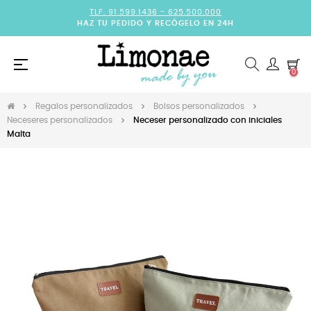
TLF. 91.599.1436 -
625.500.000
HAZ TU PEDIDO Y RECÓGELO EN 24H
Navegación
☰
0
de
palanca
Regalos personalizados
Bolsos personalizados
Neceseres personalizados
Neceser personalizado con iniciales
Malta