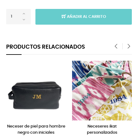
AÑADIR AL CARRITO
PRODUCTOS RELACIONADOS
‹
›
ra hombre
Neceseres ikat
Bolsa de pana con nece
ales
personalizados
color mostaza