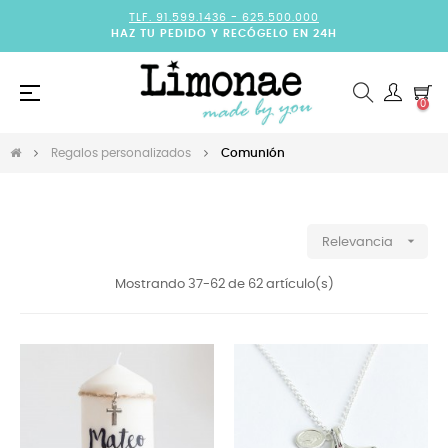
TLF. 91.599.1436 -
625.500.000
HAZ TU PEDIDO Y RECÓGELO EN 24H
Navegación
☰
0
de
palanca
Regalos personalizados
Comunión

Relevancia
Mostrando 37-62 de 62 artículo(s)