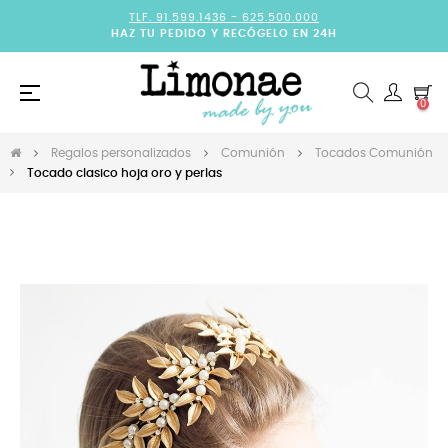
TLF. 91.599.1436 -
625.500.000
HAZ TU PEDIDO Y RECÓGELO EN 24H
Navegación
☰
0
de
palanca
Regalos personalizados
Comunión
Tocados Comunión
Tocado clasico hoja oro y perlas