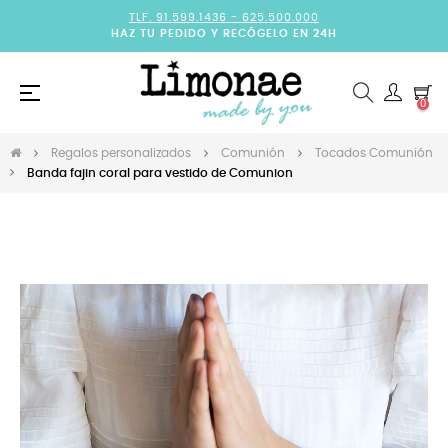
TLF. 91.599.1436 -
625.500.000
HAZ TU PEDIDO Y RECÓGELO EN 24H
Navegación
☰
0
de
palanca
Regalos personalizados
Comunión
Tocados Comunión
Banda fajin coral para vestido de Comunion