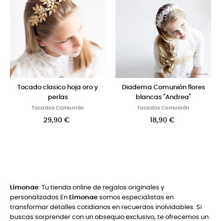
Diadema Comunión flores
Corona Comunión campo
Toc
blancas "Andrea"
Tocados Comunión
Tocados Comunión
12,50 €
18,90 €
Limonae
: Tu tienda online de regalos originales y
personalizados En
Limonae
somos especialistas en
transformar detalles cotidianos en recuerdos inolvidables. Si
buscas sorprender con un obsequio exclusivo, te ofrecemos un