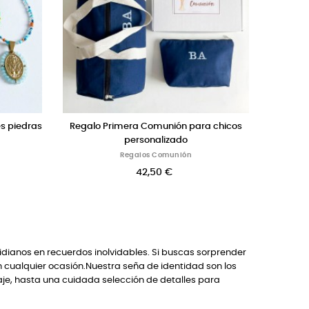
hocolatinas como detalle para
Collar de terciopelo con estrella d
os a Bautizos o Comuniones
grabada con el nombre
Regalos Para Invitados
Joyas Personalizadas
32,00 €
42,00 €
idianos en recuerdos inolvidables. Si buscas sorprender
n cualquier ocasión.Nuestra seña de identidad son los
je, hasta una cuidada selección de detalles para