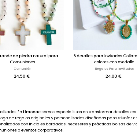
nombre
Bolsa de lona "Arena" con iniciales
Set de 6 c
bordadas
invitad
Bolsas Personalizadas
52,00 €
nalizados En
Limonae
somos especialistas en transformar detalles cot
ogo de regalos originales y personalizados diseñados para triunfar e
lizados con iniciales bordadas, neceseres y prácticas bolsas de via
uniones o eventos corporativos.