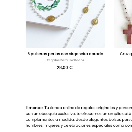
imera Comunión para chicos
6 pulseras cruz grabadas con el 
personalizado
Regalos Para Invitados
Regalos Comunión
28,00 €
42,50 €
Limonae
: Tu tienda online de regalos originales y perso
con un obsequio exclusivo, te ofrecemos un amplio catál
complementos a medida: desde elegantes bolsos persona
hombres, mujeres y celebraciones especiales como com