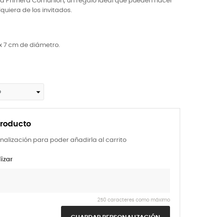
en la Primera Comunión, un regalo ideal que pueden hacer
quiera de los invitados.
x 7 cm de diámetro.
producto
nalización para poder añadirla al carrito
izar
250 caracteres como máximo