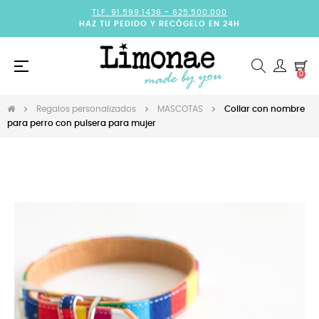
TLF. 91.599.1436 -
625.500.000
HAZ TU PEDIDO Y RECÓGELO EN 24H
Navegación
☰
0
de
palanca
Regalos personalizados
MASCOTAS
Collar con nombre
para perro con pulsera para mujer