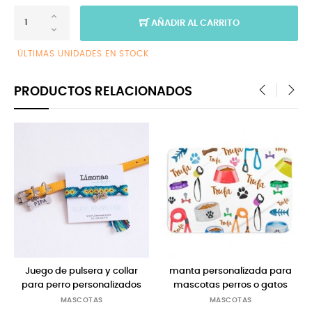
AÑADIR AL CARRITO
ÚLTIMAS UNIDADES EN STOCK
PRODUCTOS RELACIONADOS
‹
›
 collar
manta personalizada para
manta con el nombre
lizados
mascotas perros o gatos
perro o gato
MASCOTAS
MASCOTAS