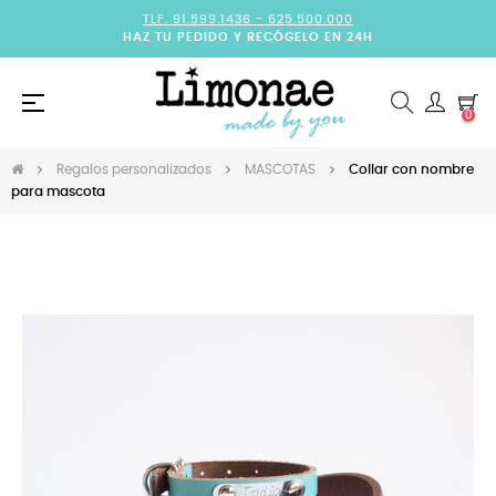
TLF. 91.599.1436 -
625.500.000
HAZ TU PEDIDO Y RECÓGELO EN 24H
Navegación
☰
0
de
palanca
Regalos personalizados
MASCOTAS
Collar con nombre
para mascota