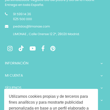
personalizados. Regalos día del padre y día de la madre.
Entrega en toda España.
91 599 14 36
625 500 000
pedidos@limonae.com
LIMONAE , Calle Orense 12 2º, 28020 Madrid.
INFORMACIÓN

MI CUENTA

SÍGUENOS

Utilizamos cookies propias y de terceros para
LEGALES

fines analíticos y para mostrarte publicidad
personalizada en base a un perfil elaborado a