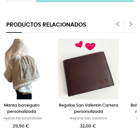
PRODUCTOS RELACIONADOS
‹
›
Regalos San Valentin Cartera
Bolsa fin de semana con
personalizada
neceser color taupe
Regalos San Valentin
Bolsas Personalizadas
32,00 €
115,00 €