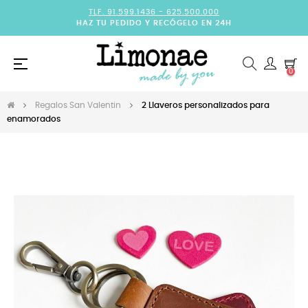
TLF. 91.599.1436 -
625.500.000
HAZ TU PEDIDO Y RECÓGELO EN 24H
Navegación
☰
0
de
palanca
Regalos San Valentin
2 Llaveros personalizados para
enamorados