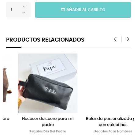
AÑADIR AL CARRITO
PRODUCTOS RELACIONADOS
‹
›
 mi
Bufanda personalizada golf
Regalos dia del padre
con calcetines
calcetines personalizados
Regalos Para Hombres
Regalos Día Del Padre