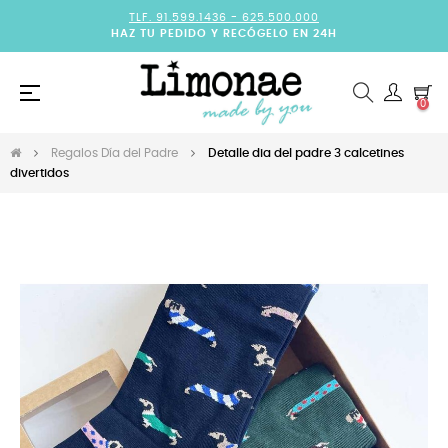
TLF. 91.599.1436 -
625.500.000
HAZ TU PEDIDO Y RECÓGELO EN 24H
Navegación
☰
0
de
palanca
Regalos Día del Padre
Detalle dia del padre 3 calcetines
divertidos