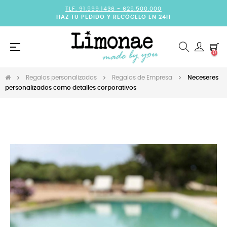
TLF. 91.599.1436 -
625.500.000
HAZ TU PEDIDO Y RECÓGELO EN 24H
Navegación
☰
0
de
palanca
Regalos personalizados
Regalos de Empresa
Neceseres
personalizados como detalles corporativos