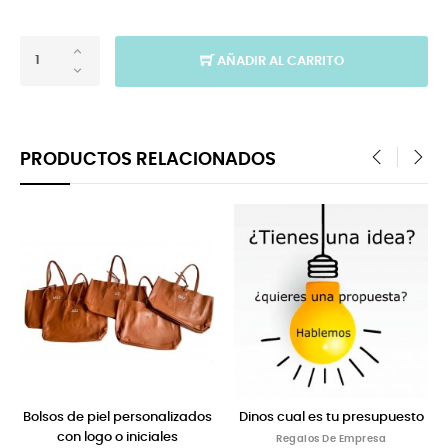
AÑADIR AL CARRITO
PRODUCTOS RELACIONADOS
‹
›
inos cual es tu presupuesto
Toallas de playa con logo
Bo
Regalos De Empresa
Regalos De Empresa