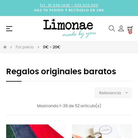
TLF. 91.599.1436 -
625.500.000
HAZ TU PEDIDO Y RECÓGELO EN 24H
Navegación
☰
0
de
palanca
Por precio
0€ - 20€
Regalos originales baratos

Relevancia
Mostrando 1-36 de 52 artículo(s)