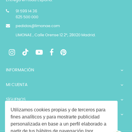
Entrega en toda España.
91 599 14 36
625 500 000
pedidos@limonae.com
LIMONAE , Calle Orense 12 2º, 28020 Madrid.
INFORMACIÓN

MI CUENTA

SÍGUENOS

Utilizamos cookies propias y de terceros para
LEGALES

fines analíticos y para mostrarte publicidad
personalizada en base a un perfil elaborado a
partir de tus hábitos de navegación (por