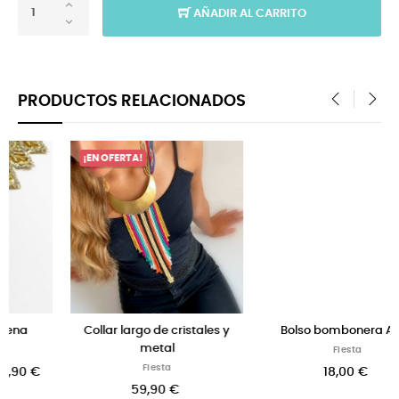
AÑADIR AL CARRITO
PRODUCTOS RELACIONADOS
‹
›
¡EN OFERTA!
ales y
Bolso bombonera Agra
Gargantilla choker neg
Fiesta
Fiesta
18,00 €
29,90 €
19,90
-10,00 €