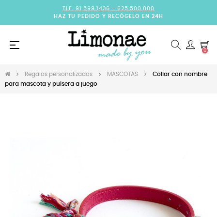
TLF. 91.599.1436 -
625.500.000
HAZ TU PEDIDO Y RECÓGELO EN 24H
Navegación
☰
0
de
palanca
Regalos personalizados
MASCOTAS
Collar con nombre
para mascota y pulsera a juego