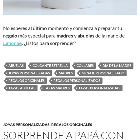
No esperes al último momento y comienza a preparar tu
regalo
más especial para
madres
y
abuelas
de la mano de
Limonae
. ¿Listos para sorprender?
ABUELAS
COLGANTE ESTRELLA
COLLARES
DÍA DE LA MADRE
JOYAS PERSONALIZADAS
MADRES
MENAJE PERSONALIZADO
REGALOS ORIGINALES
REGALOS PERSONALIZADOS
TAZAS ABUELAS
TAZAS MADRES
TAZAS PERSONALIZADAS
JOYAS PERSONALIZADAS
,
REGALOS ORIGINALES
SORPRENDE A PAPÁ CON