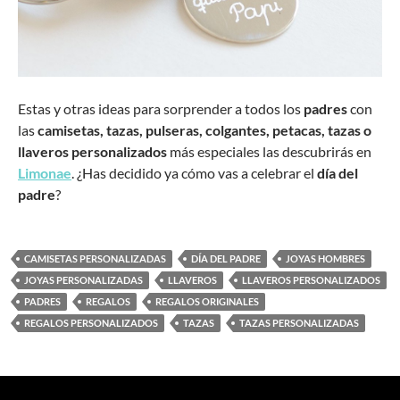
Estas y otras ideas para sorprender a todos los
padres
con
las
camisetas, tazas, pulseras, colgantes, petacas, tazas o
llaveros
personalizados
más especiales las descubrirás en
Limonae
. ¿Has decidido ya cómo vas a celebrar el
día del
padre
?
CAMISETAS PERSONALIZADAS
DÍA DEL PADRE
JOYAS HOMBRES
JOYAS PERSONALIZADAS
LLAVEROS
LLAVEROS PERSONALIZADOS
PADRES
REGALOS
REGALOS ORIGINALES
REGALOS PERSONALIZADOS
TAZAS
TAZAS PERSONALIZADAS