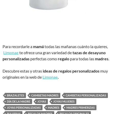
Para recordarle a
mamá
todas las mañanas cuánto la quieres,
Limonae
te ofrece una gran variedad de
tazas de desayuno
personalizadas
perfectas como
regalo
para todas las
madres
.
Descubre estas y otras
ideas de regalos personalizados
muy
originales en la web de
Limonae
.
BRAZALETES
CAMISETAS MADRES
CAMISETAS PERSONALIZADAS
DÍA DE LA MADRE
JOYAS
JOYAS MUJERES
JOYAS PERSONALIZADAS
MADRES
MADRES PRIMERIZAS
PULSERAS
REGALOS MADRES
REGALOS ORIGINALES