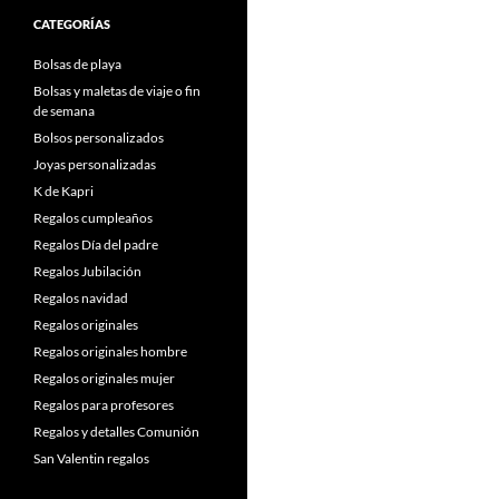
CATEGORÍAS
Bolsas de playa
Bolsas y maletas de viaje o fin
de semana
Bolsos personalizados
Joyas personalizadas
K de Kapri
Regalos cumpleaños
Regalos Día del padre
Regalos Jubilación
Regalos navidad
Regalos originales
Regalos originales hombre
Regalos originales mujer
Regalos para profesores
Regalos y detalles Comunión
San Valentin regalos