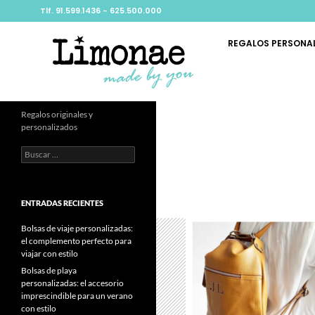
Tlf. 91.599.1436 - 625.500.000
REGALOS PERSONA
Regalos originales y
personalizados
ENTRADAS RECIENTES
Bolsas de viaje personalizadas:
el complemento perfecto para
viajar con estilo
Bolsas de playa
personalizadas: el accesorio
imprescindible para un verano
con estilo