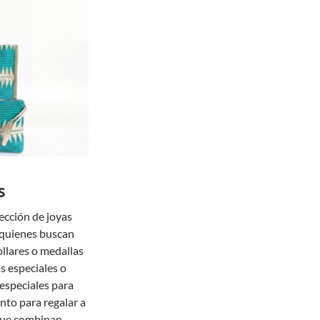
s
cción de joyas
 quienes buscan
ollares o medallas
s especiales o
especiales para
nto para regalar a
 que combinan