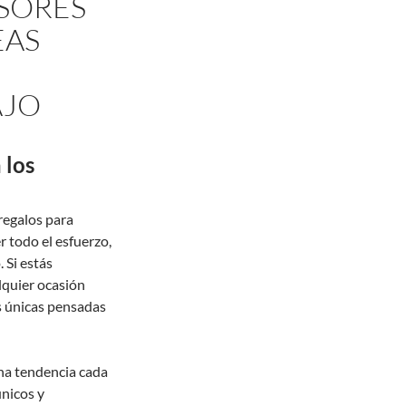
SORES
EAS
AJO
 los
regalos para
 todo el esfuerzo,
 Si estás
lquier ocasión
s únicas pensadas
na tendencia cada
nicos y