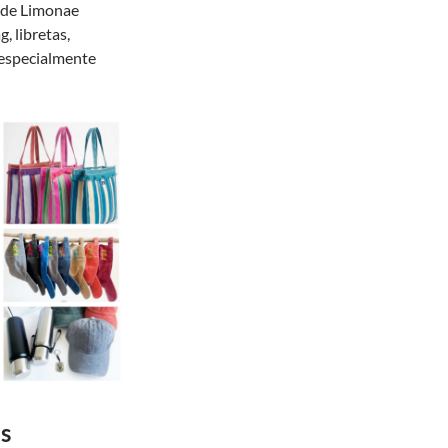
s de Limonae
, libretas,
 especialmente
us