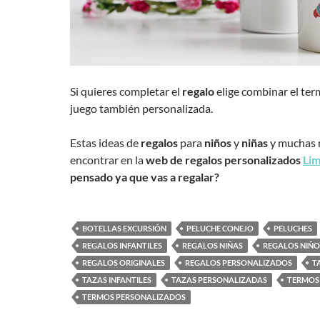
Si quieres completar el
regalo
elige combinar el te
juego también personalizada.
Estas ideas de
regalos
para
niños
y
niñas
y muchas 
encontrar en la
web de regalos personalizados
Li
pensado ya que vas a regalar?
BOTELLAS EXCURSIÓN
PELUCHE CONEJO
PELUCHES
REGALOS INFANTILES
REGALOS NIÑAS
REGALOS NIÑO
REGALOS ORIGINALES
REGALOS PERSONALIZADOS
T
TAZAS INFANTILES
TAZAS PERSONALIZADAS
TERMOS
TERMOS PERSONALIZADOS