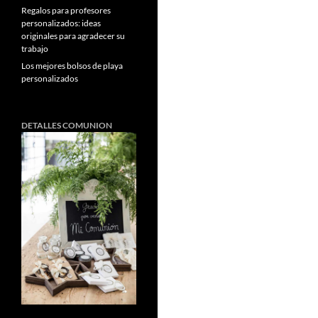
Regalos para profesores
personalizados: ideas
originales para agradecer su
trabajo
Los mejores bolsos de playa
personalizados
DETALLES COMUNION