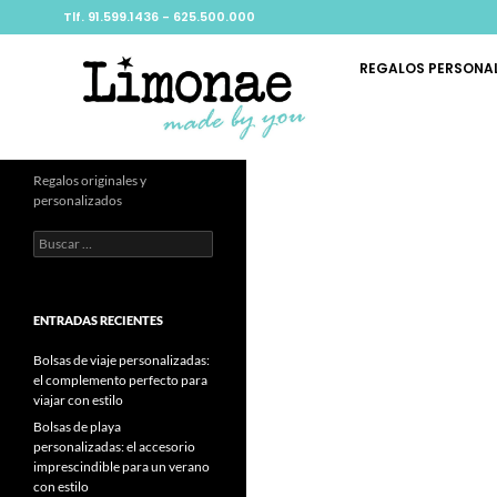
Tlf. 91.599.1436 - 625.500.000
REGALOS PERSONA
Regalos originales y
personalizados
ENTRADAS RECIENTES
Bolsas de viaje personalizadas:
el complemento perfecto para
viajar con estilo
Bolsas de playa
personalizadas: el accesorio
imprescindible para un verano
con estilo