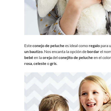
Este
conejo de peluche
es ideal como
regalo
para 
un bautizo
. Nos encanta la opción de
bordar
el no
bebé
en la
oreja
del
conejito de peluche
en el colo
rosa
,
celeste
o
gris
.