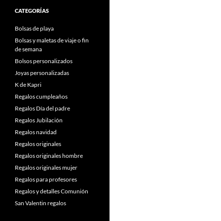
CATEGORÍAS
Bolsas de playa
Bolsas y maletas de viaje o fin
de semana
Bolsos personalizados
Joyas personalizadas
K de Kapri
Regalos cumpleaños
Regalos Día del padre
Regalos Jubilación
Regalos navidad
Regalos originales
Regalos originales hombre
Regalos originales mujer
Regalos para profesores
Regalos y detalles Comunión
San Valentin regalos