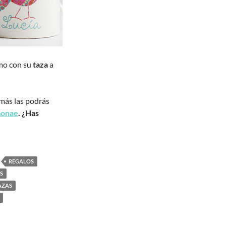
rmo con su
taza
a
más las podrás
monae
. ¿Has
REGALOS
S
AZAS