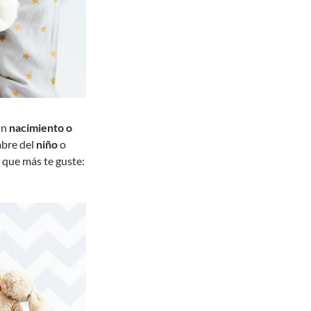
un
nacimiento o
mbre
del
niño
o
r que más te guste: