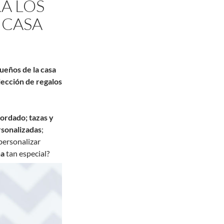
A LOS
 CASA
ueños de la casa
elección de regalos
ordado;
tazas y
sonalizadas
;
personalizar
ña
tan especial?