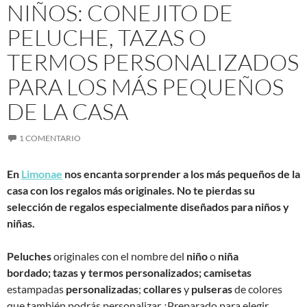
NIÑOS: CONEJITO DE
PELUCHE, TAZAS O
TERMOS PERSONALIZADOS
PARA LOS MÁS PEQUEÑOS
DE LA CASA
1 COMENTARIO
En
Limonae
nos encanta sorprender a los más pequeños de la
casa con los regalos más originales. No te pierdas su
selección de regalos especialmente diseñados para niños y
niñas.
Peluches
originales con el nombre del
niño
o
niña
bordado;
tazas y termos personalizados;
camisetas
estampadas
personalizadas
;
collares
y
pulseras
de colores
que también podrás personalizar ¿Preparado para elegir