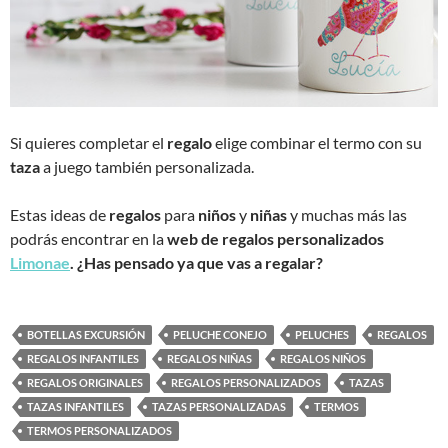
Si quieres completar el
regalo
elige combinar el termo con su
taza
a juego también personalizada.
Estas ideas de
regalos
para
niños
y
niñas
y muchas más las
podrás encontrar en la
web de regalos personalizados
Limonae
. ¿Has pensado ya que vas a regalar?
BOTELLAS EXCURSIÓN
PELUCHE CONEJO
PELUCHES
REGALOS
REGALOS INFANTILES
REGALOS NIÑAS
REGALOS NIÑOS
REGALOS ORIGINALES
REGALOS PERSONALIZADOS
TAZAS
TAZAS INFANTILES
TAZAS PERSONALIZADAS
TERMOS
TERMOS PERSONALIZADOS