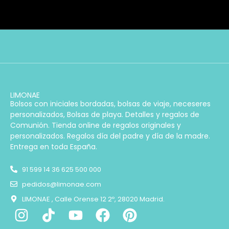
LIMONAE
Bolsos con iniciales bordadas, bolsas de viaje, neceseres
personalizados, Bolsas de playa. Detalles y regalos de
Comunión. Tienda online de regalos originales y
personalizados. Regalos día del padre y día de la madre.
Entrega en toda España.
91 599 14 36 625 500 000
pedidos@limonae.com
LIMONAE , Calle Orense 12 2º, 28020 Madrid.