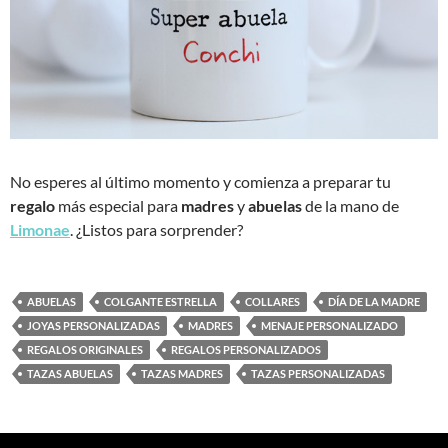
No esperes al último momento y comienza a preparar tu
regalo
más especial para
madres
y
abuelas
de la mano de
Limonae
. ¿Listos para sorprender?
ABUELAS
COLGANTE ESTRELLA
COLLARES
DÍA DE LA MADRE
JOYAS PERSONALIZADAS
MADRES
MENAJE PERSONALIZADO
REGALOS ORIGINALES
REGALOS PERSONALIZADOS
TAZAS ABUELAS
TAZAS MADRES
TAZAS PERSONALIZADAS