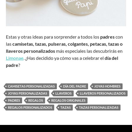
Estas y otras ideas para sorprender a todos los
padres
con
las
camisetas, tazas, pulseras, colgantes, petacas, tazas o
llaveros
personalizados
más especiales las descubrirás en
Limonae
. ¿Has decidido ya cómo vas a celebrar el
día del
padre
?
CAMISETAS PERSONALIZADAS
DÍA DEL PADRE
JOYAS HOMBRES
JOYAS PERSONALIZADAS
LLAVEROS
LLAVEROS PERSONALIZADOS
PADRES
REGALOS
REGALOS ORIGINALES
REGALOS PERSONALIZADOS
TAZAS
TAZAS PERSONALIZADAS