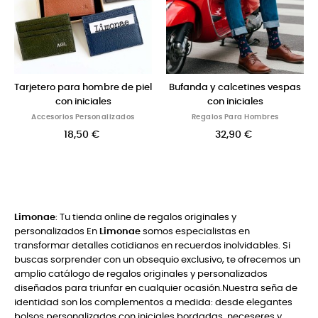
l
Bufanda y calcetines vespas
Toalla personalizada para
con iniciales
bolsa de golf
Regalos Para Hombres
Regalos Para Hombres
32,90 €
14,50 €
Limonae
: Tu tienda online de regalos originales y
personalizados En
Limonae
somos especialistas en
transformar detalles cotidianos en recuerdos inolvidables. Si
buscas sorprender con un obsequio exclusivo, te ofrecemos un
amplio catálogo de regalos originales y personalizados
diseñados para triunfar en cualquier ocasión.Nuestra seña de
identidad son los complementos a medida: desde elegantes
bolsos personalizados con iniciales bordadas, neceseres y