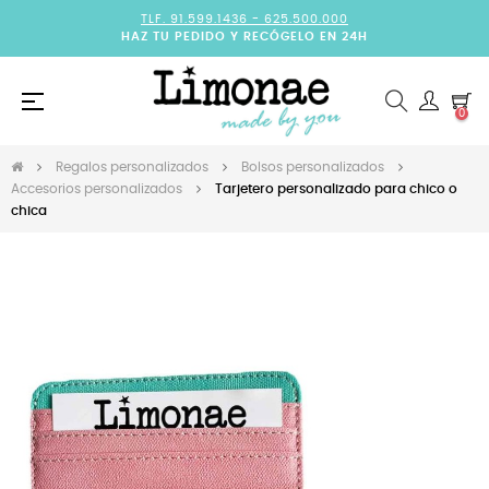
TLF. 91.599.1436 -
625.500.000
HAZ TU PEDIDO Y RECÓGELO EN 24H
Navegación
☰
0
de
palanca
Regalos personalizados
Bolsos personalizados
Accesorios personalizados
Tarjetero personalizado para chico o
chica