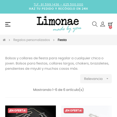
TLF. 91.599.1436 -
625.500.000
HAZ TU PEDIDO Y RECÓGELO EN 24H
Navegación
☰
0
de
palanca
Regalos personalizados
Fiesta
Bolsos y collares de fiesta para regalar a cualquier chica o
joven. Bolsos para fiestas, collares largos, chokers, brazaletes,
pendientes de miyuki y muchas cosas más.

Relevancia
Mostrando 1-6 de 6 artículo(s)
¡EN OFERTA!
¡EN OFERTA!