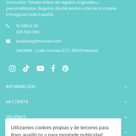
Comunión. Tienda online de regalos originales y
personalizados. Regalos día del padre y día de la madre.
Entrega en toda España.
91 599 14 36
625 500 000
pedidos@limonae.com
LIMONAE , Calle Orense 12 2º, 28020 Madrid.
INFORMACIÓN

MI CUENTA

SÍGUENOS

Utilizamos cookies propias y de terceros para
LEGALES

fines analíticos y para mostrarte publicidad