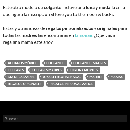
Este otro modelo de
colgante
incluye una
luna y medalla
en la
que figura la inscripción «I love you to the moon & back».
Estas y otras ideas de
regalos personalizados
y
originales
para
todas las
madres
las encontrarás en
Limonae
.
¿Qué vas a
regalar a mamá este año?
ADORNOS MÓVILES
COLGANTES
COLGANTES MADRES
COLLARES
COLLARES MADRES
CORONA MÓVILES
DÍA DE LA MADRE
JOYAS PERSONALIZADAS
MADRES
MAMÁS
REGALOS ORIGINALES
REGALOS PERSONALIZADOS