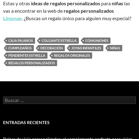
Estas y otras
ideas de regalos personalizados
para
niñas
las
vas a encontrar en la web de
regalos personalizados
Limonae
.
¿Buscas un regalo único para alguien muy especial?
CAJA PAJAROS
COLGANTE ESTRELLA
COMUNIONES
CUMPLEAÑOS
DECORACIÓN
JOYAS INFANTILES
NIÑAS
PENDIENTES ESTRELLA
REGALOS ORIGINALES
REGALOS PERSONALIZADOS
ENTRADAS RECIENTES
Bolsas de viaje personalizadas: el complemento perfecto para viajar