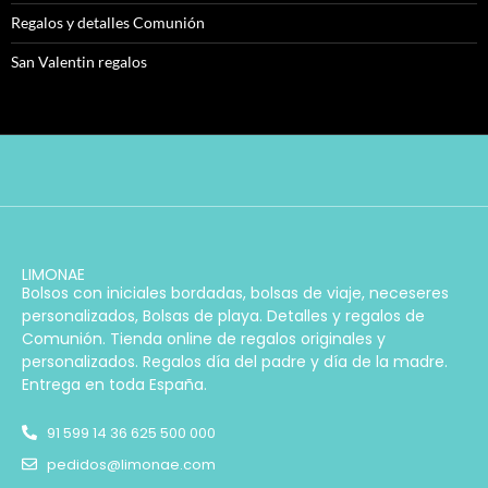
Regalos y detalles Comunión
San Valentin regalos
LIMONAE
Bolsos con iniciales bordadas, bolsas de viaje, neceseres
personalizados, Bolsas de playa. Detalles y regalos de
Comunión. Tienda online de regalos originales y
personalizados. Regalos día del padre y día de la madre.
Entrega en toda España.
91 599 14 36 625 500 000
pedidos@limonae.com