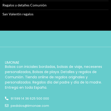
Regalos y detalles Comunión
San Valentin regalos
LIMONAE
Bolsos con iniciales bordadas, bolsas de viaje, neceseres
personalizados, Bolsas de playa. Detalles y regalos de
Comunión. Tienda online de regalos originales y
personalizados. Regalos día del padre y día de la madre.
Entrega en toda España.
91 599 14 36 625 500 000
pedidos@limonae.com